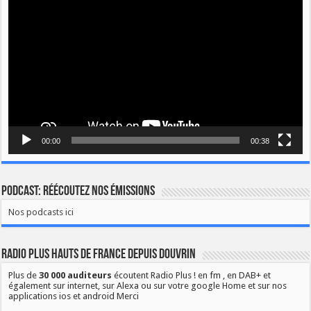
vidéo
00:00
00:38
Podcast: Réécoutez nos émissions
Nos podcasts ici
Radio Plus Hauts de France depuis Douvrin
Plus de
30 000 auditeurs
écoutent Radio Plus ! en fm , en DAB+ et
également sur internet, sur Alexa ou sur votre google Home et sur nos
applications ios et android Merci