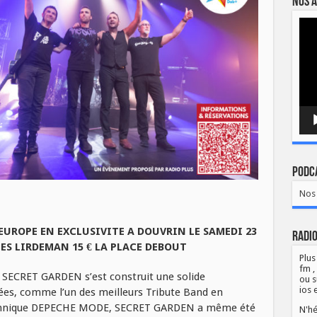
Nos a
Lect
vidé
Podca
Nos 
 EUROPE EN EXCLUSIVITE A DOUVRIN LE SAMEDI 23
Radio
TES LIRDEMAN 15 € LA PLACE DEBOUT
Plus
fm ,
f, SECRET GARDEN s’est construit une solide
ou s
ios 
nées, comme l’un des meilleurs Tribute Band en
tannique DEPECHE MODE, SECRET GARDEN a même été
N'hé