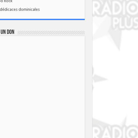
bo Rock
dédicaces dominicales
 UN DON