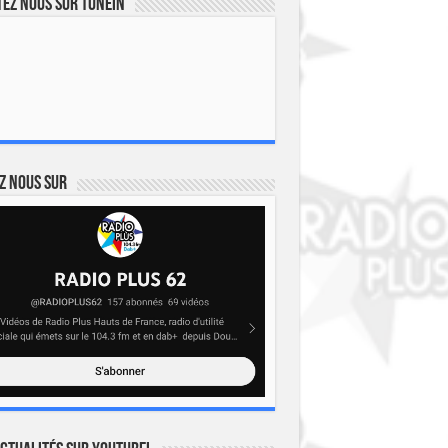
ez nous sur TuneIn
z nous sur