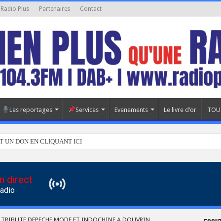
 Radio Plus
Partenaires
Contact
Les reportages
Services
Evenements
Le livre d’or
TOU
T UN DON EN CLIQUANT ICI
n direct
Radio
TRIBUTE DEPECHE MODE ET INDOCHINE A DOUVRIN