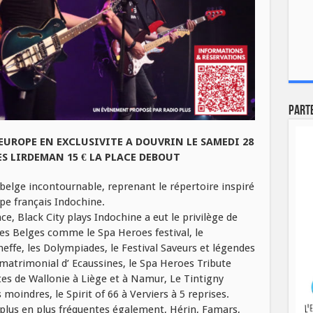
Part
 EUROPE EN EXCLUSIVITE A DOUVRIN LE SAMEDI 28
ES LIRDEMAN 15 € LA PLACE DEBOUT
e belge incontournable, reprenant le répertoire inspiré
upe français Indochine.
e, Black City plays Indochine a eut le privilège de
es Belges comme le Spa Heroes festival, le
eneffe, les Dolympiades, le Festival Saveurs et légendes
atrimonial d’ Ecaussines, le Spa Heroes Tribute
fêtes de Wallonie à Liège et à Namur, Le Tintigny
 moindres, le Spirit of 66 à Verviers à 5 reprises.
 plus en plus fréquentes également, Hérin, Famars,