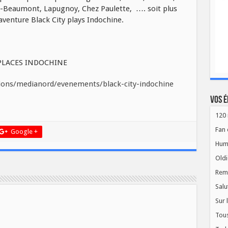
-Beaumont, Lapugnoy, Chez Paulette, …. soit plus
aventure Black City plays Indochine.
s PLACES INDOCHINE
ions/medianord/evenements/black-city-indochine
Vos é
120 
Fan 
Google +
Hum
Oldi
Rem
Salu
Sur 
Tous