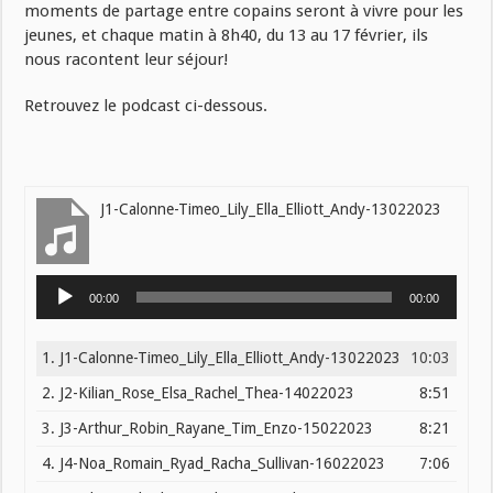
moments de partage entre copains seront à vivre pour les
jeunes, et chaque matin à 8h40, du 13 au 17 février, ils
nous racontent leur séjour!
Retrouvez le podcast ci-dessous.
J1-Calonne-Timeo_Lily_Ella_Elliott_Andy-13022023
Lecteur
00:00
00:00
audio
1. J1-Calonne-Timeo_Lily_Ella_Elliott_Andy-13022023
10:03
2. J2-Kilian_Rose_Elsa_Rachel_Thea-14022023
8:51
3. J3-Arthur_Robin_Rayane_Tim_Enzo-15022023
8:21
4.
J4-Noa_Romain_Ryad_Racha_Sullivan-16022023
7:06