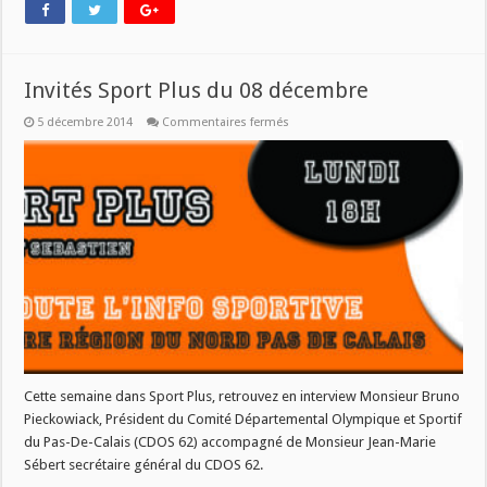
Invités Sport Plus du 08 décembre
sur
5 décembre 2014
Commentaires fermés
Invités
Sport
Plus
du
08
décembre
Cette semaine dans Sport Plus, retrouvez en interview Monsieur Bruno
Pieckowiack, Président du Comité Départemental Olympique et Sportif
du Pas-De-Calais (CDOS 62) accompagné de Monsieur Jean-Marie
Sébert secrétaire général du CDOS 62.