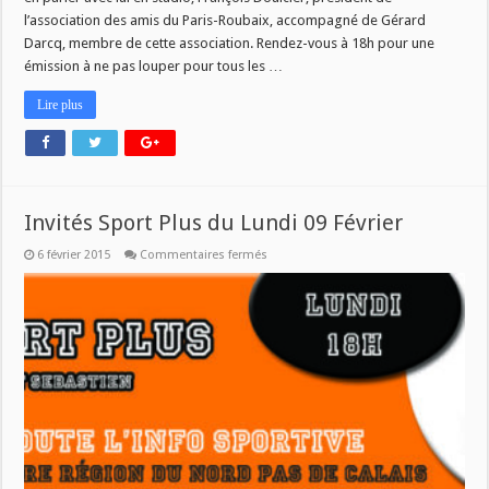
dans
l’association des amis du Paris-Roubaix, accompagné de Gérard
Sport
Plus
Darcq, membre de cette association. Rendez-vous à 18h pour une
émission à ne pas louper pour tous les …
Lire plus
Invités Sport Plus du Lundi 09 Février
sur
6 février 2015
Commentaires fermés
Invités
Sport
Plus
du
Lundi
09
Février