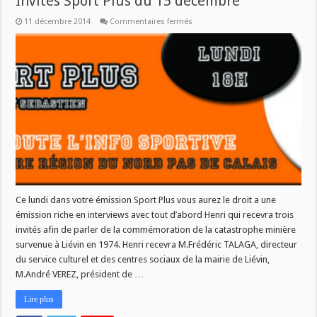
Invités Sport Plus du 15 décembre
sur
11 décembre 2014
Commentaires fermés
Invités
Sport
Plus
du
15
décembre
Ce lundi dans votre émission Sport Plus vous aurez le droit a une
émission riche en interviews avec tout d’abord Henri qui recevra trois
invités afin de parler de la commémoration de la catastrophe minière
survenue à Liévin en 1974. Henri recevra M.Frédéric TALAGA, directeur
du service culturel et des centres sociaux de la mairie de Liévin,
M.André VEREZ, président de …
Lire plus