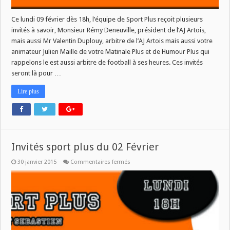
Ce lundi 09 février dès 18h, l’équipe de Sport Plus reçoit plusieurs
invités à savoir, Monsieur Rémy Deneuville, président de l’AJ Artois,
mais aussi Mr Valentin Duplouy, arbitre de l’AJ Artois mais aussi votre
animateur Julien Maille de votre Matinale Plus et de Humour Plus qui
rappelons le est aussi arbitre de football à ses heures. Ces invités
seront là pour …
Lire plus
Invités sport plus du 02 Février
sur
30 janvier 2015
Commentaires fermés
Invités
sport
plus
du
02
Février