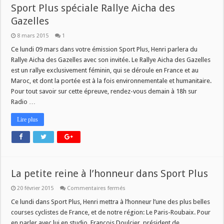
Sport Plus spéciale Rallye Aicha des
Gazelles
8 mars 2015
1
Ce lundi 09 mars dans votre émission Sport Plus, Henri parlera du
Rallye Aicha des Gazelles avec son invitée. Le Rallye Aicha des Gazelles
est un rallye exclusivement féminin, qui se déroule en France et au
Maroc, et dont la portée est à la fois environnementale et humanitaire.
Pour tout savoir sur cette épreuve, rendez-vous demain à 18h sur
Radio …
Lire plus
La petite reine à l’honneur dans Sport Plus
sur
20 février 2015
Commentaires fermés
La
petite
Ce lundi dans Sport Plus, Henri mettra à l’honneur l’une des plus belles
reine
courses cyclistes de France, et de notre région: Le Paris-Roubaix. Pour
à
l’honneur
en parler avec lui en studio, François Doulcier, président de