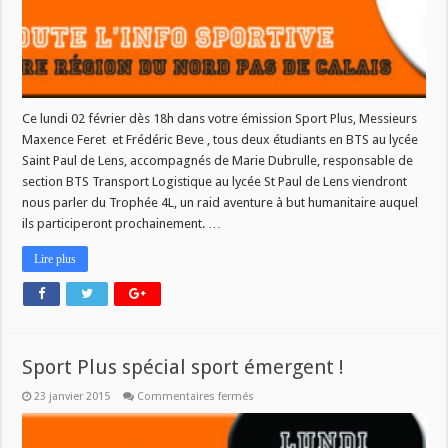
Ce lundi 02 février dès 18h dans votre émission Sport Plus, Messieurs
Maxence Feret et Frédéric Beve , tous deux étudiants en BTS au lycée
Saint Paul de Lens, accompagnés de Marie Dubrulle, responsable de
section BTS Transport Logistique au lycée St Paul de Lens viendront
nous parler du Trophée 4L, un raid aventure à but humanitaire auquel
ils participeront prochainement. …
Lire plus
Sport Plus spécial sport émergent !
sur
23 janvier 2015
Commentaires fermés
Sport
Plus
spécial
sport