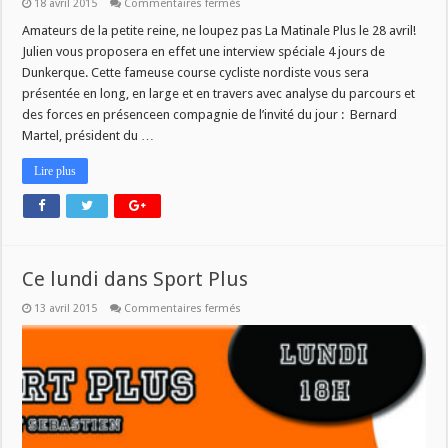
sur
18 avril 2015
Commentaires fermés
Les
4
Amateurs de la petite reine, ne loupez pas La Matinale Plus le 28 avril!
Jours
Julien vous proposera en effet une interview spéciale 4 jours de
de
Dunkerque
Dunkerque. Cette fameuse course cycliste nordiste vous sera
avec
présentée en long, en large et en travers avec analyse du parcours et
Julien
des forces en présenceen compagnie de l’invité du jour : Bernard
Martel, président du …
Lire plus
Ce lundi dans Sport Plus
sur
13 avril 2015
Commentaires fermés
Ce
lundi
dans
Sport
Plus