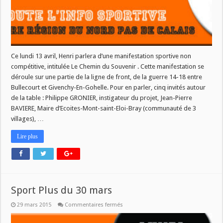
Ce lundi 13 avril, Henri parlera d’une manifestation sportive non
compétitive, intitulée Le Chemin du Souvenir . Cette manifestation se
déroule sur une partie de la ligne de front, de la guerre 14-18 entre
Bullecourt et Givenchy-En-Gohelle. Pour en parler, cinq invités autour
de la table : Philippe GRONIER, instigateur du projet, Jean-Pierre
BAVIERE, Maire d’Ecoites-Mont-saint-Eloi-Bray (communauté de 3
villages), …
Lire plus
Sport Plus du 30 mars
sur
29 mars 2015
Commentaires fermés
Sport
Plus