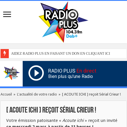
AIDEZ RADIO PLUS EN FAISANT UN DON EN CLIQUANT ICI
RADIO PLUS
En direct
Bien plus qu'une Radio
Accueil
»
L'actualité de votre radio
»
[ ACOUTE ICHI ] reçoit Sérial Crieur !
[ ACOUTE ICHI ] reçoit Sérial Crieur !
Votre émission patoisante «
Acoute ichi
» reçoit un invité
ce mercredi 2 mars à partir de 11 heures !