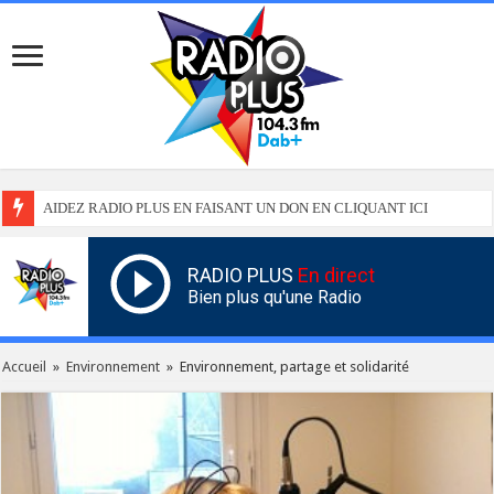
AIDEZ RADIO PLUS EN FAISANT UN DON EN CLIQUANT ICI
RADIO PLUS
En direct
Bien plus qu'une Radio
Accueil
»
Environnement
»
Environnement, partage et solidarité