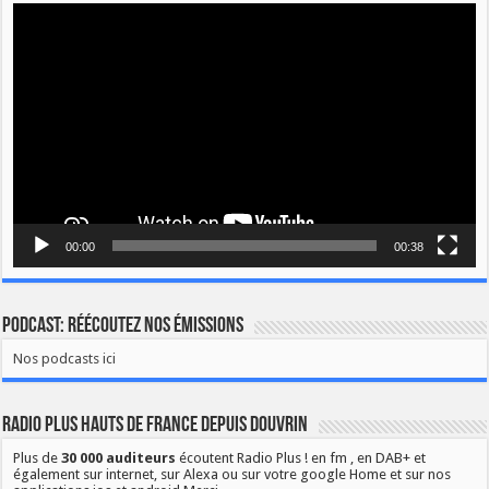
Lecteur
vidéo
00:00
00:38
Podcast: Réécoutez nos émissions
Nos podcasts ici
Radio Plus Hauts de France depuis Douvrin
Plus de
30 000 auditeurs
écoutent Radio Plus ! en fm , en DAB+ et
également sur internet, sur Alexa ou sur votre google Home et sur nos