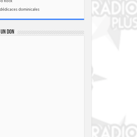
bo Rock
dédicaces dominicales
 UN DON