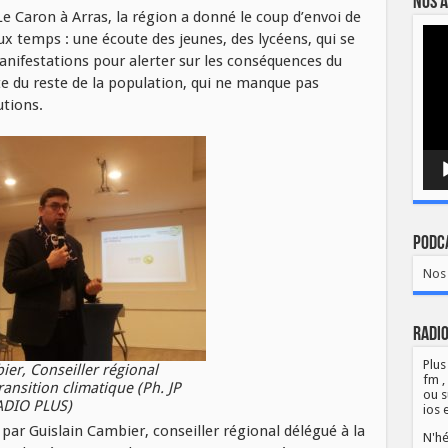
Nos a
Le Caron à Arras, la région a donné le coup d’envoi de
Lect
x temps : une écoute des jeunes, des lycéens, qui se
vidé
nifestations pour alerter sur les conséquences du
e du reste de la population, qui ne manque pas
utions.
Podca
Nos 
Radio
Plus
ier, Conseiller régional
fm ,
ransition climatique (Ph. JP
ou s
ADIO PLUS)
ios 
 par Guislain Cambier, conseiller régional délégué à la
N'hé