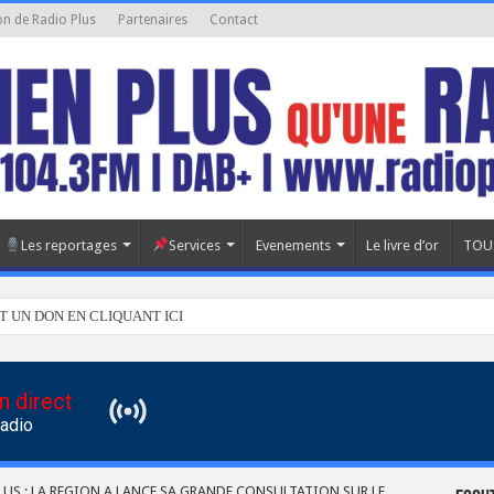
on de Radio Plus
Partenaires
Contact
Les reportages
Services
Evenements
Le livre d’or
TOU
T UN DON EN CLIQUANT ICI
n direct
Radio
LUS : LA REGION A LANCE SA GRANDE CONSULTATION SUR LE