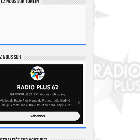
ez nous sur TuneIn
z nous sur