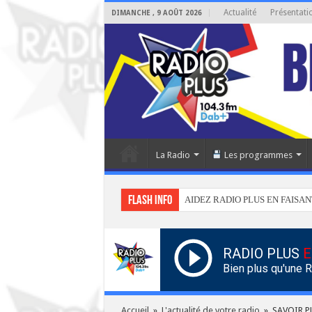
Actualité
Présentati
DIMANCHE , 9 AOÛT 2026
La Radio
Les programmes
Flash info
AIDEZ RADIO PLUS EN FAISAN
RADIO PLUS
E
Bien plus qu'une 
Accueil
»
L'actualité de votre radio
»
SAVOIR P