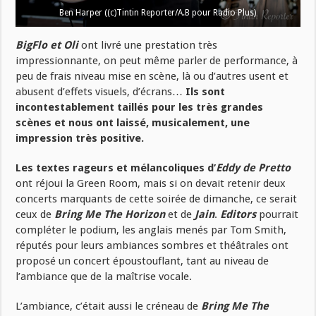
Ben Harper ((c)Tintin Reporter/A.B pour Radio Plus)
BigFlo et Oli
ont livré une prestation très
impressionnante, on peut même parler de performance, à
peu de frais niveau mise en scène, là ou d’autres usent et
abusent d’effets visuels, d’écrans…
Ils sont
incontestablement taillés pour les très grandes
scènes et nous ont laissé, musicalement, une
impression très positive.
Les textes rageurs et mélancoliques d’
Eddy de Pretto
ont réjoui la Green Room, mais si on devait retenir deux
concerts marquants de cette soirée de dimanche, ce serait
ceux de
Bring Me The Horizon
et de
Jain
.
Editors
pourrait
compléter le podium, les anglais menés par Tom Smith,
réputés pour leurs ambiances sombres et théâtrales ont
proposé un concert époustouflant, tant au niveau de
l’ambiance que de la maîtrise vocale.
L’ambiance, c’était aussi le créneau de
Bring Me The