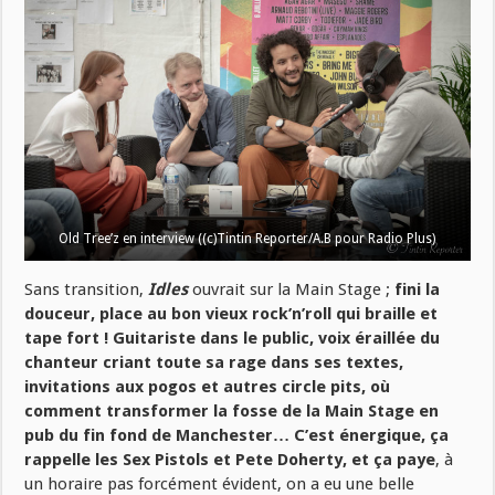
Old Tree’z en interview ((c)Tintin Reporter/A.B pour Radio Plus)
Sans transition,
Idles
ouvrait sur la Main Stage ;
fini la
douceur, place au bon vieux rock’n’roll qui braille et
tape fort ! Guitariste dans le public, voix éraillée du
chanteur criant toute sa rage dans ses textes,
invitations aux pogos et autres circle pits, où
comment transformer la fosse de la Main Stage en
pub du fin fond de Manchester… C’est énergique, ça
rappelle les Sex Pistols et Pete Doherty, et ça paye
, à
un horaire pas forcément évident, on a eu une belle