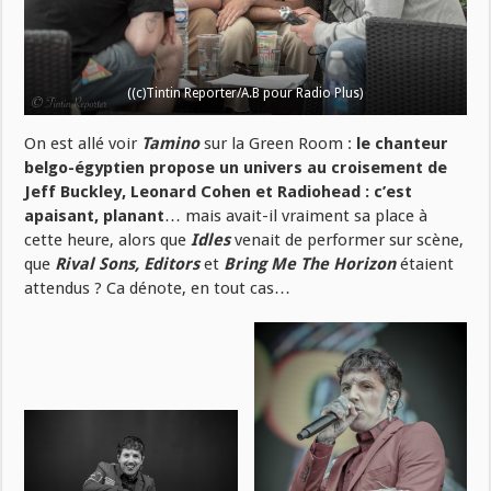
((c)Tintin Reporter/A.B pour Radio Plus)
On est allé voir
Tamino
sur la Green Room :
le chanteur
belgo-égyptien propose un univers au croisement de
Jeff Buckley, Leonard Cohen et Radiohead : c’est
apaisant, planant
… mais avait-il vraiment sa place à
cette heure, alors que
Idles
venait de performer sur scène,
que
Rival Sons, Editors
et
Bring Me The Horizon
étaient
attendus ? Ca dénote, en tout cas…