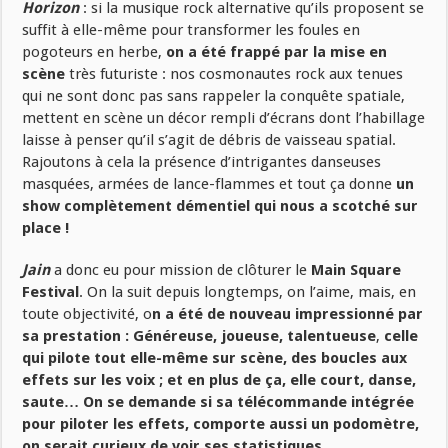
Horizon
: si la musique rock alternative qu’ils proposent se
suffit à elle-même pour transformer les foules en
pogoteurs en herbe,
on a été frappé par la mise en
scène
très futuriste : nos cosmonautes rock aux tenues
qui ne sont donc pas sans rappeler la conquête spatiale,
mettent en scène un décor rempli d’écrans dont l’habillage
laisse à penser qu’il s’agit de débris de vaisseau spatial.
Rajoutons à cela la présence d’intrigantes danseuses
masquées, armées de lance-flammes et tout ça donne
un
show complètement démentiel qui nous a scotché sur
place !
Jain
a donc eu pour mission de clôturer le
Main Square
Festival
. On la suit depuis longtemps, on l’aime, mais, en
toute objectivité, o
n a été de nouveau impressionné par
sa prestation : Généreuse, joueuse, talentueuse
,
celle
qui pilote tout elle-même sur scène, des boucles aux
effets sur les voix ; et en plus de ça, elle court, danse,
saute… On se demande si sa télécommande intégrée
pour piloter les effets, comporte aussi un podomètre,
on serait curieux de voir ses statistiques…