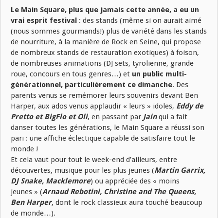
Le Main Square, plus que jamais cette année, a eu un
vrai esprit festival
: des stands (même si on aurait aimé
(nous sommes gourmands!) plus de variété dans les stands
de nourriture, à la manière de Rock en Seine, qui propose
de nombreux stands de restauration exotiques) à foison,
de nombreuses animations (DJ sets, tyrolienne, grande
roue, concours en tous genres…) et
un public multi-
générationnel, particulièrement ce dimanche
. Des
parents venus se remémorer leurs souvenirs devant Ben
Harper, aux ados venus applaudir « leurs » idoles,
Eddy de
Pretto et BigFlo et Oli
, en passant par
Jain
qui a fait
danser toutes les générations, le Main Square a réussi son
pari : une affiche éclectique capable de satisfaire tout le
monde !
Et cela vaut pour tout le week-end d’ailleurs, entre
découvertes, musique pour les plus jeunes (
Martin Garrix,
DJ Snake, Macklemore
) ou appréciée des « moins
jeunes » (
Arnaud Rebotini, Christine and The Queens,
Ben Harper
, dont le rock classieux aura touché beaucoup
de monde…).