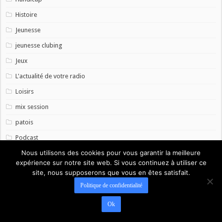
Histoire
Jeunesse
jeunesse clubing
Jeux
L'actualité de votre radio
Loisirs
mix session
patois
Podcast
Nous utilisons des cookies pour vous garantir la meilleure
radio plus live tribute
expérience sur notre site web. Si vous continuez à utiliser ce
Santé
site, nous supposerons que vous en êtes satisfait.
Solidarité
Politique de confidentialité
Sondages
Ok
Sport