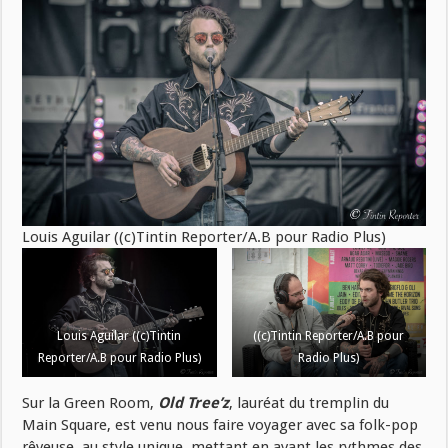
Louis Aguilar ((c)Tintin Reporter/A.B pour Radio Plus)
Louis Aguilar ((c)Tintin
((c)Tintin Reporter/A.B pour
Reporter/A.B pour Radio Plus)
Radio Plus)
Sur la Green Room,
Old Tree’z
, lauréat du tremplin du
Main Square, est venu nous faire voyager avec sa folk-pop
rêveuse, au style unique, mettant en avant les rythmes des